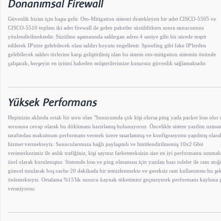
Güvenlik bizim için başta gelir. Oto-Mitigation sistemi destekleyen bir adet CISCO-5505 ve
CISCO-5510 toplam iki adet firewall ile gelen paketler süzüldükten sonra sunucunuza
yönlendirilmektedir. Süzülme aşamasında saldırgan adres 4 saniye gibi bir sürede tespit
edilerek IP'nize gelebilecek olası saldırı boyutu engellenir. Spoofing gibi fake IP'lerden
gelebilecek saldırı türlerine karşı geliştirilmiş olan bu sistem oto-mitigation sistemin önünde
çalışarak, herşeyin en iyisini hakeden müşterilerimize kusursuz güvenlik sağlamaktadır.
Hepinizin aklında ortak bir soru olan "Sunucumda çok kişi olursa ping yada packet loss olur
sorusuna cevap olarak bu dökümanı hazırlamış bulunuyoruz. Öncelikle sistem yazılım uzman
tarafından maksimum performans vermek üzere tasarlanmış ve konfigrasyonu yapılmış olara
hizmet vermekteyiz. Sunucularımıza bağlı paylaşımlı ve limitlendirilmemiş 10x2 Gbit
verimerkezimiz ile anlık trafiğiniz, kişi sayınız farketmeksizin size en iyi performansı sunmak
özel olarak kurulmuştur. Sistemde loss ve ping olmaması için yazılan bazı ruleler ile ram stoğ
güncel tutularak boş cache 20 dakikada bir temizlenmekte ve gereksiz ram kullanımını bu şe
önlemekteyiz. Ortalama %15'lik sunucu kaynak tüketimini geçmeyerek performans kaybına g
vermiyoruz.