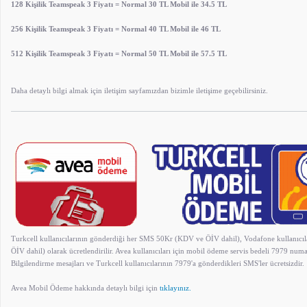
128 Kişilik Teamspeak 3 Fiyatı = Normal 30 TL Mobil ile 34.5 TL
256 Kişilik Teamspeak 3 Fiyatı = Normal 40 TL Mobil ile 46 TL
512 Kişilik Teamspeak 3 Fiyatı = Normal 50 TL Mobil ile 57.5 TL
Daha detaylı bilgi almak için iletişim sayfamızdan bizimle iletişime geçebilirsiniz.
Turkcell kullanıcılarının gönderdiği her SMS 50Kr (KDV ve ÖİV dahil), Vodafone kullanıc
ÖİV dahil) olarak ücretlendirilir. Avea kullanıcıları için mobil ödeme servis bedeli 7979 num
Bilgilendirme mesajları ve Turkcell kullanıcılarının 7979'a gönderdikleri SMS'ler ücretsizdir.
Avea Mobil Ödeme hakkında detaylı bilgi için
tıklayınız.