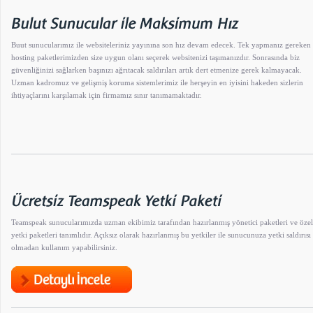
Buut sunucularımız ile websiteleriniz yayınına son hız devam edecek. Tek yapmanız gereken
hosting paketlerimizden size uygun olanı seçerek websitenizi taşımanızdır. Sonrasında biz
güvenliğinizi sağlarken başınızı ağrıtacak saldırıları artık dert etmenize gerek kalmayacak.
Uzman kadromuz ve gelişmiş koruma sistemlerimiz ile herşeyin en iyisini hakeden sizlerin
ihtiyaçlarını karşılamak için firmamız sınır tanımamaktadır.
Teamspeak sunucularımızda uzman ekibimiz tarafından hazırlanmış yönetici paketleri ve özel
yetki paketleri tanımlıdır. Açıksız olarak hazırlanmış bu yetkiler ile sunucunuza yetki saldırısı
olmadan kullanım yapabilirsiniz.