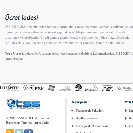
TSSUNUCUM hizmetlerinden herhangi birini almış ancak memnun kalmamış kullanıcılar içi
3 gün içerisinde koşulsuz ücret iadesi yapmaktayız. Müşteri memnuniyetini üst düzeyde
tutabilmek ve problemlerle ilgili anında teknik destek verebilmek için bize ulaşabileceğiniz
canlı destek, skype, facebook yada ticket hizmetimiz her zaman ulaşımınız dahilindedir.
Not : Ücret iadelerinde faturasız işlem yapılmaması sebebiyle kullanıcılardan %18 KDV üc
edilmektedir.
Teamspeak 3
Web 
Teamspeak Paketleri
Li
© 2010 TSSUNUCUM İnternet
Bayilik Paketleri
Ra
Hizmetleri Tüm hakları saklıdır.
Teamspeak Referansları
IR