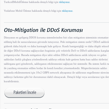
TurkcellMobilÖdeme hakkında detaylı bilgi için
tıklayınız.
Vodafone Mobil Ödeme hakkında detaylı bilgi için
tıklayınız.
Dünyanın en gelişmiş DDOS koruma sistemlerinden biri olan mitigation sisteminin otomatize
edilmiş hali ile sunucularınızı güvende tutuyoruz. Peki mitigation sistem nedir? DDoS saldırıl
giderek daha büyük ve daha karmaşık hale geliyor. Kısıtlı bantgenişliği ve daha düşük teknolo
ile diğer DDoS koruma sağlayıcıları bugünün çok vektörlü DoS ve DDoS saldırılarını karşıl
yetişemiyorlar. Burada mitigation diye tabir edilen DDoS saldırılarını anlık izleyen ve gelen
saldırıları farklı çıkışlara yönlendirerek saldırıyı etkisiz hale getiren hatta bazı saldırı türlerini
saldırgana geri göndererk, saldırganın etkilenmesini sağlayan bir sistemdir. Bu sistem farklı ru
ile yazılmış otomatize edilen botlar ile kendi kendini yönetmektedir. Müşterilerimizin saldırı
sırasında etkilenmemesi için 10x2 GBPS network altyapımız ile saldırının engellenme sürecin
saldırıyı farketme gibi bir durumunuz dahil olmayacak. Detaylı bilgi veya sorularınız için ilet
kurabilirsiniz.