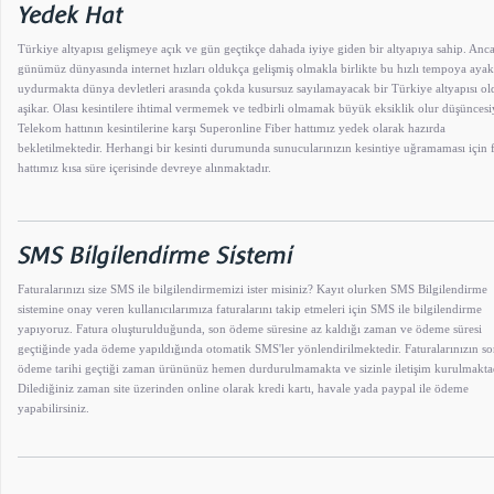
Türkiye altyapısı gelişmeye açık ve gün geçtikçe dahada iyiye giden bir altyapıya sahip. Anc
günümüz dünyasında internet hızları oldukça gelişmiş olmakla birlikte bu hızlı tempoya ayak
uydurmakta dünya devletleri arasında çokda kusursuz sayılamayacak bir Türkiye altyapısı o
aşikar. Olası kesintilere ihtimal vermemek ve tedbirli olmamak büyük eksiklik olur düşüncesi
Telekom hattının kesintilerine karşı Superonline Fiber hattımız yedek olarak hazırda
bekletilmektedir. Herhangi bir kesinti durumunda sunucularınızın kesintiye uğramaması için 
hattımız kısa süre içerisinde devreye alınmaktadır.
Faturalarınızı size SMS ile bilgilendirmemizi ister misiniz? Kayıt olurken SMS Bilgilendirme
sistemine onay veren kullanıcılarımıza faturalarını takip etmeleri için SMS ile bilgilendirme
yapıyoruz. Fatura oluşturulduğunda, son ödeme süresine az kaldığı zaman ve ödeme süresi
geçtiğinde yada ödeme yapıldığında otomatik SMS'ler yönlendirilmektedir. Faturalarınızın s
ödeme tarihi geçtiği zaman ürününüz hemen durdurulmamakta ve sizinle iletişim kurulmaktad
Dilediğiniz zaman site üzerinden online olarak kredi kartı, havale yada paypal ile ödeme
yapabilirsiniz.